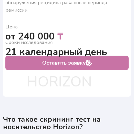
обнаружения рецидива рака после периода
подтверждаю согласие на получение ответа, а также
ознакомлен с правилами подготовки к исследованиям
ремиссии.
Цена:
от 240 000
₸
Сроки исследования:
21 календарный день
Оставить заявку
HORIZON
Что такое скрининг тест на
носительство Horizon?