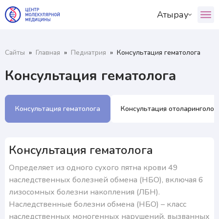
Атырау
ул. Айтиева, 130, Алматы
О центре
ул. Айтиева, 130, Алматы
Наши специалисты
График приёма врача:
Алматы
Астана
Шымкент
Сайты
»
Главная
»
Педиатрия
»
Консультация гематолога
Услуги+
Алматы
Ваш пол:
Пациентам+
Консультация гематолога
Туркестан
Атырау
Мужской
Женский
+7 (999) 999-99-99
Астана
RU
KZ
Консультация гематолога
Консультация отоларинголог
Шымкент
Консультация гематолога
Атырау
Определяет из одного сухого пятна крови 49
наследственных болезней обмена (НБО), включая 6
лизосомных болезни накопления (ЛБН).
Наследственные болезни обмена (НБО) – класс
наследственных моногенных нарушений, вызванных