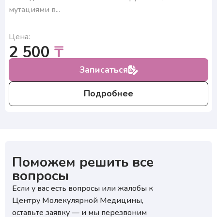
мутациями в...
₽
Цена:
Нажимая на кнопку, я подтверждаю, что согласен
2 500
₸
с условиями обработки персональных данных и
₽
подтверждаю согласие на получение ответа, а также
ознакомлен с правилами подготовки к исследованиям
Записаться
Нажимая на кнопку, я подтверждаю, что согласен
с условиями обработки персональных данных и
подтверждаю согласие на получение ответа, а также
ознакомлен с правилами подготовки к исследованиям
Подробнее
Поможем решить все
вопросы
Если у вас есть вопросы или жалобы к
Центру Молекулярной Медицины,
оставьте заявку — и мы перезвоним