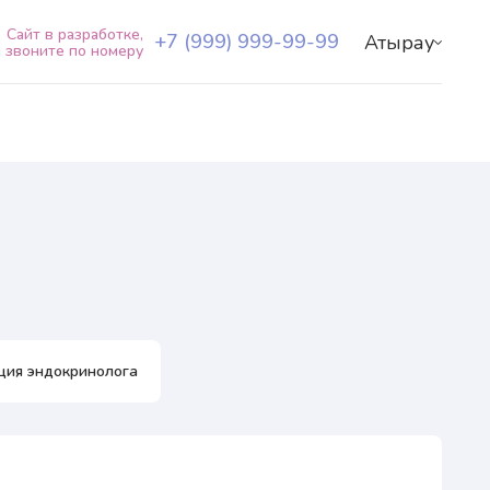
Сайт в разработке,
+7 (999) 999-99-99
Атырау
 звоните по номеру
О центре
Наши специалисты
Услуги+
Пациентам+
+7 (999) 999-99-99
RU
KZ
ция эндокринолога