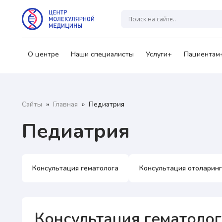
Гр
А
О центре
Наши специалисты
Услуги+
Пациентам
Ваш
Сайты
»
Главная
»
Педиатрия
Педиатрия
Консультация гематолога
Консультация отоларин
Консультация гематолог