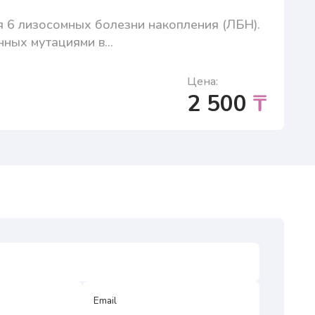
я 6 лизосомных болезни накопления (ЛБН).
ных мутациями в...
Цена:
2 500
₸