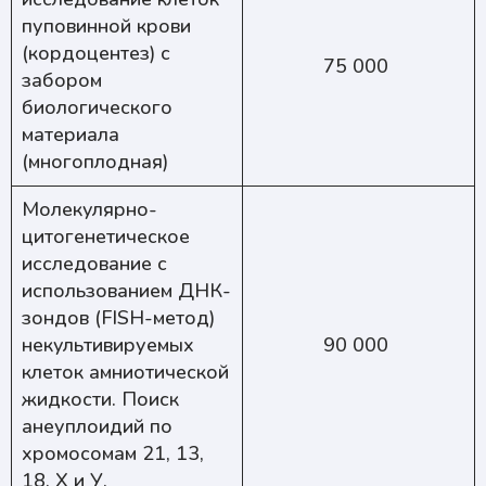
пуповинной крови
(кордоцентез) с
75 000
забором
биологического
материала
(многоплодная)
Молекулярно-
цитогенетическое
исследование с
использованием ДНК-
зондов (FISH-метод)
некультивируемых
90 000
клеток амниотической
жидкости. Поиск
анеуплоидий по
хромосомам 21, 13,
18, Х и У.