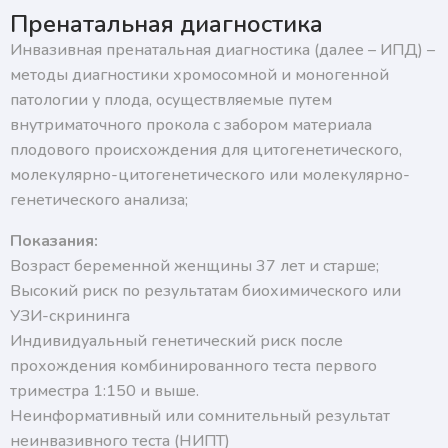
подтверждаю согласие на получение ответа, а также
Пренатальная диагностика
ознакомлен с правилами подготовки к исследованиям
Инвазивная пренатальная диагностика (далее – ИПД) –
методы диагностики хромосомной и моногенной
патологии у плода, осуществляемые путем
внутриматочного прокола с забором материала
плодового происхождения для цитогенетического,
молекулярно-цитогенетического или молекулярно-
генетического анализа;
Показания:
Возраст беременной женщины 37 лет и старше;
Высокий риск по результатам биохимического или
УЗИ-скрининга
Индивидуальный генетический риск после
прохождения комбинированного теста первого
триместра 1:150 и выше.
Неинформативный или сомнительный результат
неинвазивного теста (НИПТ)