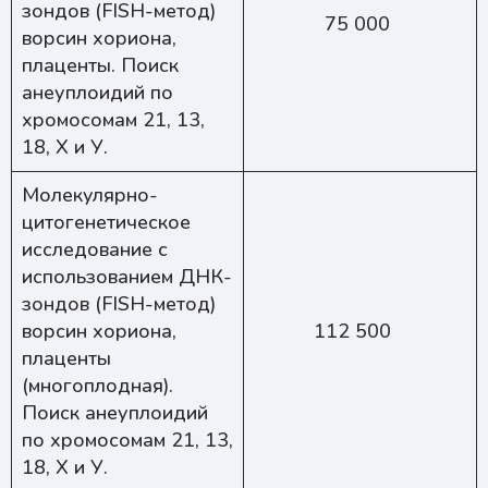
зондов (FISH-метод)
75 000
ворсин хориона,
плаценты. Поиск
анеуплоидий по
хромосомам 21, 13,
18, Х и У.
Молекулярно-
цитогенетическое
исследование с
использованием ДНК-
зондов (FISH-метод)
ворсин хориона,
112 500
плаценты
(многоплодная).
Поиск анеуплоидий
по хромосомам 21, 13,
18, Х и У.