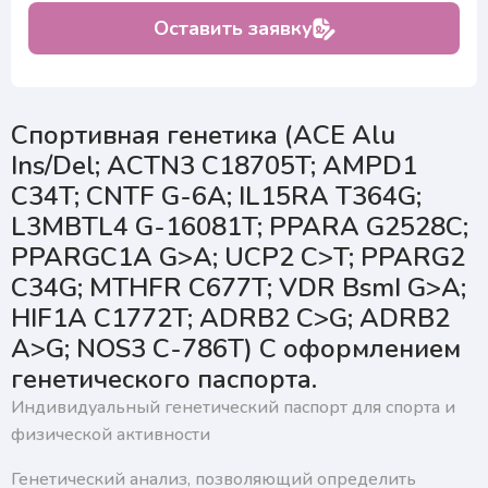
подтверждаю согласие на получение ответа, а также
ознакомлен с правилами подготовки к исследованиям
Оставить заявку
Спортивная генетика (ACE Alu
Ins/Del; ACTN3 C18705T; AMPD1
C34T; CNTF G-6A; IL15RA T364G;
L3MBTL4 G-16081T; PPARA G2528C;
PPARGC1A G>A; UCP2 C>T; PPARG2
C34G; MTHFR C677T; VDR BsmI G>A;
HIF1A C1772T; ADRB2 C>G; ADRB2
A>G; NOS3 С-786T) С оформлением
генетического паспорта.
Индивидуальный генетический паспорт для спорта и
физической активности
Генетический анализ, позволяющий определить