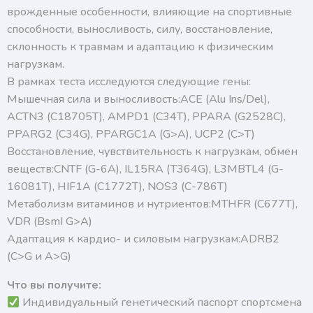
врожденные особенности, влияющие на спортивные
способности, выносливость, силу, восстановление,
склонность к травмам и адаптацию к физическим
нагрузкам.
В рамках теста исследуются следующие гены:
Мышечная сила и выносливость:ACE (Alu Ins/Del),
ACTN3 (C18705T), AMPD1 (C34T), PPARA (G2528C),
PPARG2 (C34G), PPARGC1A (G>A), UCP2 (C>T)
Восстановление, чувствительность к нагрузкам, обмен
веществ:CNTF (G-6A), IL15RA (T364G), L3MBTL4 (G-
16081T), HIF1A (C1772T), NOS3 (С-786T)
Метаболизм витаминов и нутриентов:MTHFR (C677T),
VDR (BsmI G>A)
Адаптация к кардио- и силовым нагрузкам:ADRB2
(C>G и A>G)
Что вы получите:
Индивидуальный генетический паспорт спортсмена